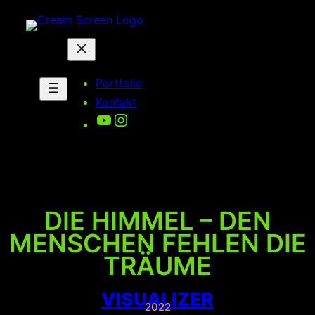
Zum
Inhalt
springen
Portfolio
Kontakt
YouTube
Instagram
DIE HIMMEL – DEN
MENSCHEN FEHLEN DIE
TRÄUME
VISUALIZER
2022