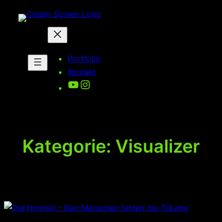
Zum
Inhalt
springen
Portfolio
Kontakt
YouTube
Instagram
Kategorie:
Visualizer